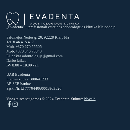
„Evadenta“ – profesionali estetinės odontologijos klinika Klaipėdoje
Salomėjos Nėries g. 20, 92228 Klaipėda
Tel.
8 46 415 417
Mob.
+370 679 55505
Mob.
+370 646 75043
El. paštas
odontologija@gmail.com
Darbo laikas
I-V 8.00 – 19.00 val.
UAB Evadenta
Įmonės kodas: 300641233
AB SEB bankas
Sąsk. Nr. LT777044060005863526
Visos teisės saugomos © 2024 Evadenta. Sukūrė:
Novelė
.