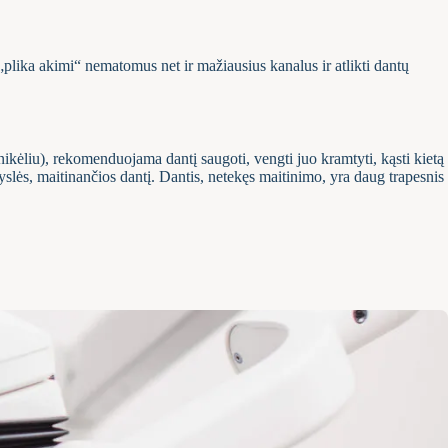
plika akimi“ nematomus net ir mažiausius kanalus ir atlikti dantų
nikėliu), rekomenduojama dantį saugoti, vengti juo kramtyti, kąsti kietą
gyslės, maitinančios dantį. Dantis, netekęs maitinimo, yra daug trapesnis