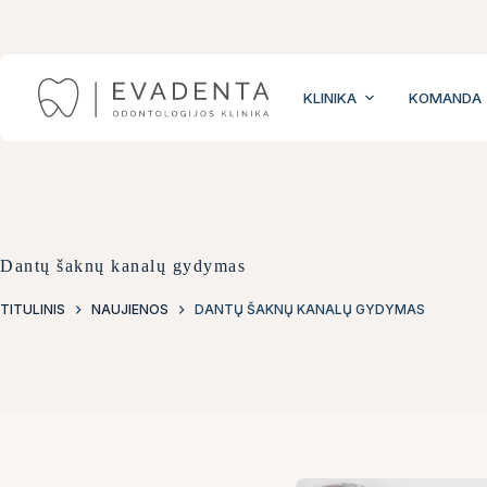
Skip
to
content
KLINIKA
KOMANDA
Dantų šaknų kanalų gydymas
TITULINIS
NAUJIENOS
DANTŲ ŠAKNŲ KANALŲ GYDYMAS