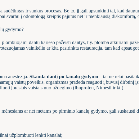
na sudėtingas ir sunkus procesas. Be to, jį gali apsunkinti tai, kad daugum
i svarbu į odontologą kreiptis pajutus net ir menkiausią diskomfortą, o 
nalų gydymo?
 plombuojami dantų karieso pažeisti dantys, t.y. plomba atkuriami pažeist
ezuojamas vainikėliu ar kita pasirinkta restauracija, tam kad apsaugotų
oma anestezija.
Skauda dantį po kanalų gydymo
– tai ne retai pasit
namųjų vaistų poveikis, organizmas pradeda reaguoti į buvusį dirbtinį įsi
oliuoti įprastais vaistais nuo uždegimo (Ibuprofen, Nimesil ir kt.).
s mėnesiams ar net metams po pirminio kanalų gydymo, gali suskausti dant
ilnai užplombuoti lenkti kanalai;