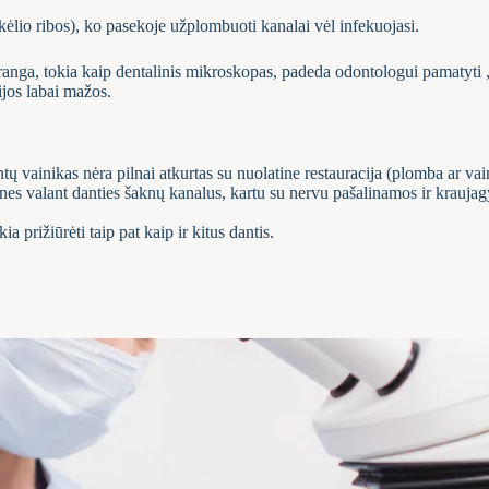
kėlio ribos), ko pasekoje užplombuoti kanalai vėl infekuojasi.
anga, tokia kaip dentalinis mikroskopas, padeda odontologui pamatyti „
jos labai mažos.
ų vainikas nėra pilnai atkurtas su nuolatine restauracija (plomba ar vai
ti, nes valant danties šaknų kanalus, kartu su nervu pašalinamos ir krauja
a prižiūrėti taip pat kaip ir kitus dantis.