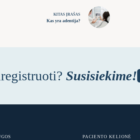
KITAS
ĮRAŠAS
Kas yra adentija?
iregistruoti?
Susisiekime!
UGOS
PACIENTO KELIONĖ