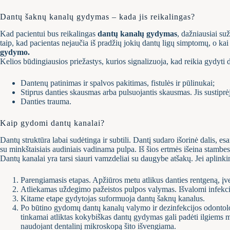
Dantų šaknų kanalų gydymas – kada jis reikalingas?
Kad pacientui bus reikalingas
dantų kanalų gydymas
, dažniausiai su
taip, kad pacientas nejaučia iš pradžių jokių dantų ligų simptomų, o kai 
gydymo.
Kelios būdingiausios priežastys, kurios signalizuoja, kad reikia gydyti 
Dantenų patinimas ir spalvos pakitimas, fistulės ir pūlinukai;
Stiprus danties skausmas arba pulsuojantis skausmas. Jis sustiprė
Danties trauma.
Kaip gydomi dantų kanalai?
Dantų struktūra labai sudėtinga ir subtili. Dantį sudaro išorinė dalis, es
su minkštaisiais audiniais vadinama pulpa. Iš šios ertmės išeina stambes
Dantų kanalai yra tarsi siauri vamzdeliai su daugybe atšakų. Jei aplinkin
Parengiamasis etapas. Apžiūros metu atlikus danties rentgeną, įv
Atliekamas uždegimo pažeistos pulpos valymas. Išvalomi infekcijos
Kitame etape gydytojas suformuoja dantų šaknų kanalus.
Po būtino gydomų dantų kanalų valymo ir dezinfekcijos odontolog
tinkamai atliktas kokybiškas dantų gydymas gali padėti ilgiems
naudojant dentalinį mikroskopą šito išvengiama.