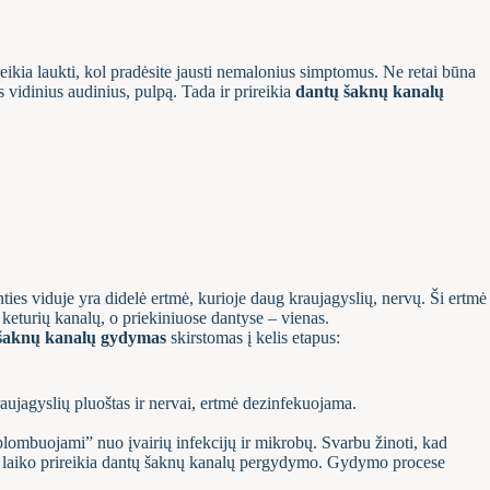
ikia laukti, kol pradėsite jausti nemalonius simptomus. Ne retai būna
s vidinius audinius, pulpą. Tada ir prireikia
dantų šaknų kanalų
anties viduje yra didelė ertmė, kurioje daug kraujagyslių, nervų. Ši ertmė
 keturių kanalų, o priekiniuose dantyse – vienas.
šaknų kanalų gydymas
skirstomas į kelis etapus:
raujagyslių pluoštas ir nervai, ertmė dezinfekuojama.
lombuojami” nuo įvairių infekcijų ir mikrobų. Svarbu žinoti, kad
io laiko prireikia dantų šaknų kanalų pergydymo. Gydymo procese