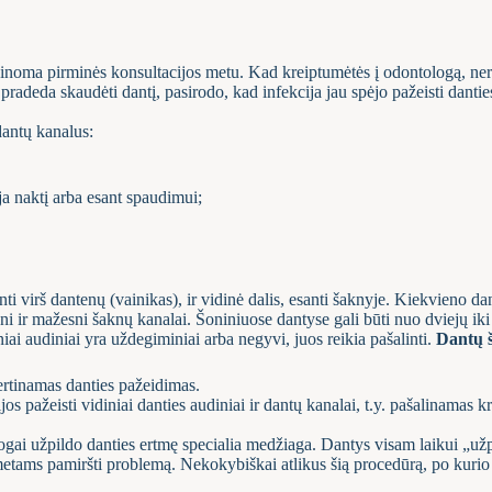
žinoma pirminės konsultacijos metu. Kad kreiptumėtės į odontologą, nere
pradeda skaudėti dantį, pasirodo, kad infekcija jau spėjo pažeisti dantie
dantų kanalus:
ja naktį arba esant spaudimui;
anti virš dantenų (vainikas), ir vidinė dalis, esanti šaknyje. Kiekvieno d
ni ir mažesni šaknų kanalai. Šoniniuose dantyse gali būti nuo dviejų iki
iai audiniai yra uždegiminiai arba negyvi, juos reikia pašalinti.
Dantų 
ertinamas danties pažeidimas.
 pažeisti vidiniai danties audiniai ir dantų kanalai, t.y. pašalinamas k
ai užpildo danties ertmę specialia medžiaga. Dantys visam laikui „užp
 metams pamiršti problemą. Nekokybiškai atlikus šią procedūrą, po kur