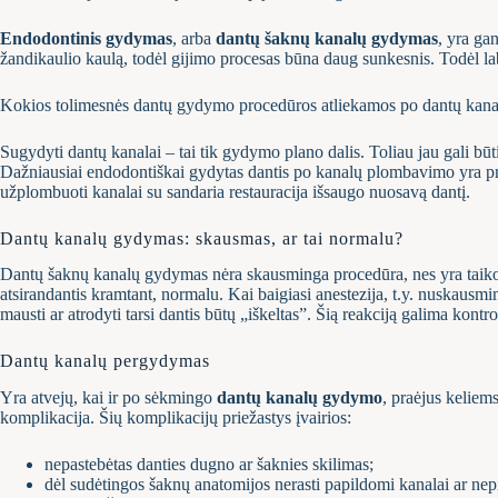
Endodontinis gydymas
, arba
dantų šaknų kanalų gydymas
, yra ga
žandikaulio kaulą, todėl gijimo procesas būna daug sunkesnis. Todėl laba
Kokios tolimesnės dantų gydymo procedūros atliekamos po dantų ka
Sugydyti dantų kanalai – tai tik gydymo plano dalis. Toliau jau gali būti
Dažniausiai endodontiškai gydytas dantis po kanalų plombavimo yra prot
užplombuoti kanalai su sandaria restauracija išsaugo nuosavą dantį.
Dantų kanalų gydymas: skausmas, ar tai normalu?
Dantų šaknų kanalų gydymas nėra skausminga procedūra, nes yra taik
atsirandantis kramtant, normalu. Kai baigiasi anestezija, t.y. nuskausmi
mausti ar atrodyti tarsi dantis būtų „iškeltas”. Šią reakciją galima kontr
Dantų kanalų pergydymas
Yra atvejų, kai ir po sėkmingo
dantų kanalų gydymo
, praėjus keliem
komplikacija. Šių komplikacijų priežastys įvairios:
nepastebėtas danties dugno ar šaknies skilimas;
dėl sudėtingos šaknų anatomijos nerasti papildomi kanalai ar nep