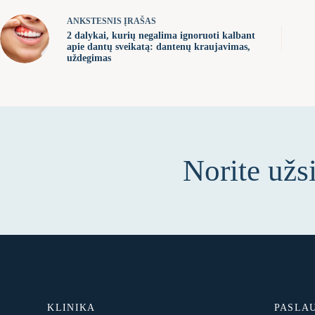
ANKSTESNIS
ĮRAŠAS
2 dalykai, kurių negalima ignoruoti kalbant
apie dantų sveikatą: dantenų kraujavimas,
uždegimas
Norite užs
KLINIKA
PASLA