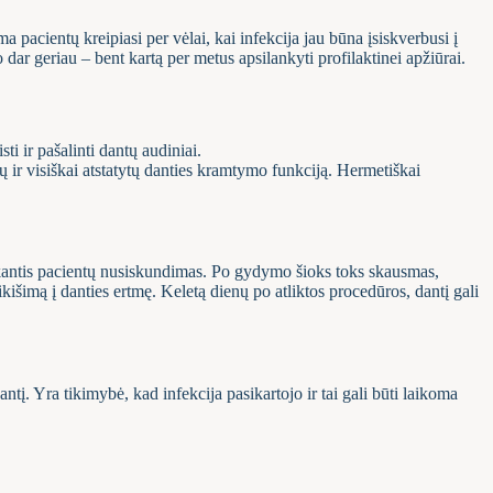
a pacientų kreipiasi per vėlai, kai infekcija jau būna įsiskverbusi į
dar geriau – bent kartą per metus apsilankyti profilaktinei apžiūrai.
i ir pašalinti dantų audiniai.
 ir visiškai atstatytų danties kramtymo funkciją. Hermetiškai
aikantis pacientų nusiskundimas. Po gydymo šioks toks skausmas,
kišimą į danties ertmę. Keletą dienų po atliktos procedūros, dantį gali
į. Yra tikimybė, kad infekcija pasikartojo ir tai gali būti laikoma