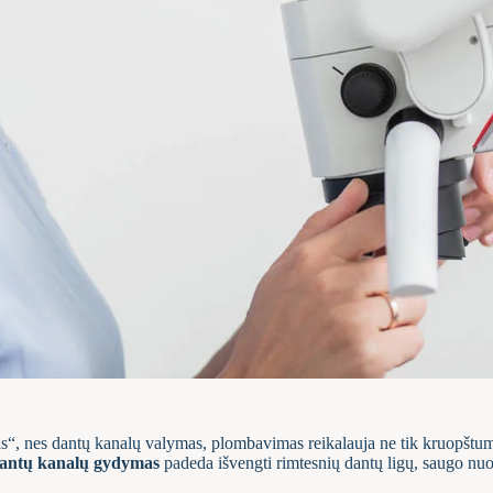
žas“, nes dantų kanalų valymas, plombavimas reikalauja ne tik kruopštu
antų kanalų gydymas
padeda išvengti rimtesnių dantų ligų, saugo nuo 