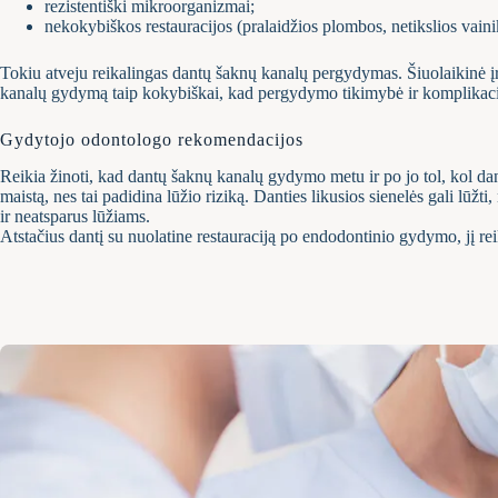
rezistentiški mikroorganizmai;
nekokybiškos restauracijos (pralaidžios plombos, netikslios vaini
Tokiu atveju reikalingas dantų šaknų kanalų pergydymas. Šiuolaikinė įr
kanalų gydymą taip kokybiškai, kad pergydymo tikimybė ir komplikaci
Gydytojo odontologo rekomendacijos
Reikia žinoti, kad dantų šaknų kanalų gydymo metu ir po jo tol, kol dant
maistą, nes tai padidina lūžio riziką. Danties likusios sienelės gali lūž
ir neatsparus lūžiams.
Atstačius dantį su nuolatine restauraciją po endodontinio gydymo, jį reiki