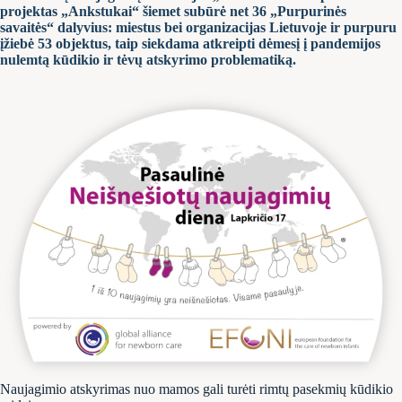
projektas „Ankstukai“ šiemet subūrė net 36 „Purpurinės
savaitės“ dalyvius: miestus bei organizacijas Lietuvoje ir purpuru
įžiebė 53 objektus, taip siekdama atkreipti dėmesį į pandemijos
nulemtą kūdikio ir tėvų atskyrimo problematiką.
Naujagimio atskyrimas nuo mamos gali turėti rimtų pasekmių kūdikio