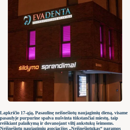
Lapkričio 17-ąją, Pasaulinę neišnešiotų naujagimių dieną, visame
pasaulyje purpurine spalva nušvinta tūkstančiai miestų, taip
reiškiant palaikymą ir dovanojant viltį ankstukų šeimoms.
Neišnešiotų naujagimių asociacijos „Neišnešiotukas“ paramos