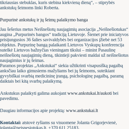
tikriausias stebuklas, kuris stebina kiekvieną dieną“, – stiprybės
ankstukų šeimoms linki Roberta.
Purpurinė ankstukų ir jų šeimų palaikymo banga
Jau šešerius metus Neišnešiotų naujagimių asociacija „Neišnešiotukas“
augina „Purpurinės bangos“ tradiciją Lietuvoje. Šiemet prie iniciatyvos
prisijungusios 36 šalies savivaldybės bei organizacijos įžiebė net 53
objektus. Purpurinę bangą palaikanti Lietuvos Vyskupų konferencija
sutelkė Lietuvos bažnyčias vieningam tikslui – minint Pasaulinę
neišnešiotų naujagimių dieną, tikintieji pakviesti maldai už neišnešiotus
naujagimius ir jų šeimas.
Paramos projektas „Ankstukai“ siekia užtikrinti visapusišką pagalbą
anksčiau laiko gimusiems mažyliams bei jų šeimoms, suteikiant
gyvybiškai svarbią medicininę įrangą, psichologinę pagalbą, paramą
daiktais bei kitą svarbų palaikymą.
Ankstukus palaikyti galima aukojant
www.ankstukai.lt/aukoti
bei
pavedimu.
Daugiau informacijos apie projektą:
www.ankstukai.lt
Kontaktai:
atstovė ryšiams su visuomene Jolanta Grigorjevienė,
jolanta@neisnesiotukas.lt, +370 611 25183.