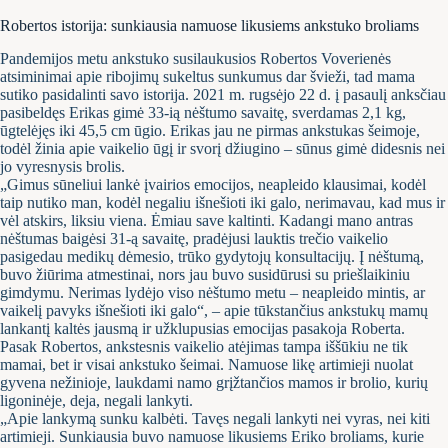
Robertos istorija: sunkiausia namuose likusiems ankstuko broliams
Pandemijos metu ankstuko susilaukusios Robertos Voverienės
atsiminimai apie ribojimų sukeltus sunkumus dar švieži, tad mama
sutiko pasidalinti savo istorija. 2021 m. rugsėjo 22 d. į pasaulį anksčiau
pasibeldęs Erikas gimė 33-ią nėštumo savaitę, sverdamas 2,1 kg,
ūgtelėjęs iki 45,5 cm ūgio. Erikas jau ne pirmas ankstukas šeimoje,
todėl žinia apie vaikelio ūgį ir svorį džiugino – sūnus gimė didesnis nei
jo vyresnysis brolis.
„Gimus sūneliui lankė įvairios emocijos, neapleido klausimai, kodėl
taip nutiko man, kodėl negaliu išnešioti iki galo, nerimavau, kad mus ir
vėl atskirs, liksiu viena. Ėmiau save kaltinti. Kadangi mano antras
nėštumas baigėsi 31-ą savaitę, pradėjusi lauktis trečio vaikelio
pasigedau medikų dėmesio, trūko gydytojų konsultacijų. Į nėštumą,
buvo žiūrima atmestinai, nors jau buvo susidūrusi su priešlaikiniu
gimdymu. Nerimas lydėjo viso nėštumo metu – neapleido mintis, ar
vaikelį pavyks išnešioti iki galo“, – apie tūkstančius ankstukų mamų
lankantį kaltės jausmą ir užklupusias emocijas pasakoja Roberta.
Pasak Robertos, ankstesnis vaikelio atėjimas tampa iššūkiu ne tik
mamai, bet ir visai ankstuko šeimai. Namuose likę artimieji nuolat
gyvena nežinioje, laukdami namo grįžtančios mamos ir brolio, kurių
ligoninėje, deja, negali lankyti.
„Apie lankymą sunku kalbėti. Tavęs negali lankyti nei vyras, nei kiti
artimieji. Sunkiausia buvo namuose likusiems Eriko broliams, kurie