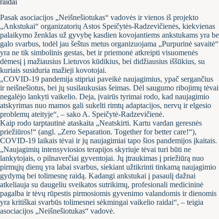
raidai
Pasak asociacijos „Neišnešiotukas“ vadovės ir vienos iš projekto
„Ankstukai“ organizatorių Astos Speičytės-Radzevičienės, kiekvienas
palaikymo ženklas už gyvybę kasdien kovojantiems ankstukams yra be
galo svarbus, todėl jau šeštus metus organizuojama „Purpurinė savaitė“
yra ne tik simbolinis gestas, bet ir priemonė atkreipti visuomenės
dėmesį į mažiausius Lietuvos kūdikius, bei didžiausius iššūkius, su
kuriais susiduria mažieji kovotojai.
„COVID-19 pandemija stipriai paveikė naujagimius, ypač sergančius
ir neišnešiotus, bei jų susilaukusias šeimas. Dėl saugumo ribojimų tėvai
negalėjo lankyti vaikelio. Deja, įvairūs tyrimai rodo, kad naujagimio
atskyrimas nuo mamos gali sukelti rimtų adaptacijos, nervų ir elgesio
problemų ateityje“, – sako A. Speičytė-Radzevičienė.
Kaip rodo tarptautinė ataskaita „Neatskirti. Kartu vardan geresnės
priežiūros!“ (angl. „Zero Separation. Together for better care!“),
COVID-19 laikais tėvai ir jų naujagimiai tapo šios pandemijos įkaitais.
„Naujagimių intensyviosios terapijos skyriuje tėvai turi būti ne
lankytojais, o pilnaverčiai gyventojai. Jų įtraukimas į priežiūrą nuo
pirmųjų dienų yra labai svarbus, siekiant užtikrinti tinkamą naujagimio
gydymą bei tolimesnę raidą. Kadangi ankstukai į pasaulį dažnai
atkeliauja su daugeliu sveikatos sutrikimų, profesionali medicininė
pagalba ir tėvų rūpestis pirmosiomis gyvenimo valandomis ir dienomis
yra kritiškai svarbūs tolimesnei sėkmingai vaikelio raidai“, – teigia
asociacijos „Neišnešiotukas“ vadovė.