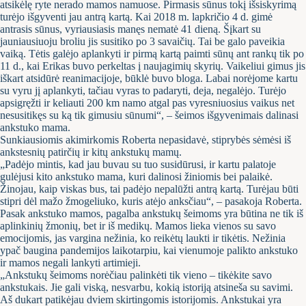
atsikėlę ryte nerado mamos namuose. Pirmasis sūnus tokį išsiskyrimą
turėjo išgyventi jau antrą kartą. Kai 2018 m. lapkričio 4 d. gimė
antrasis sūnus, vyriausiasis manęs nematė 41 dieną. Šįkart su
jauniausiuoju broliu jis susitiko po 3 savaičių. Tai be galo paveikia
vaiką. Tėtis galėjo aplankyti ir pirmą kartą paimti sūnų ant rankų tik po
11 d., kai Erikas buvo perkeltas į naujagimių skyrių. Vaikeliui gimus jis
iškart atsidūrė reanimacijoje, būklė buvo bloga. Labai norėjome kartu
su vyru jį aplankyti, tačiau vyras to padaryti, deja, negalėjo. Turėjo
apsigręžti ir keliauti 200 km namo atgal pas vyresniuosius vaikus net
nesusitikęs su ką tik gimusiu sūnumi“, – šeimos išgyvenimais dalinasi
ankstuko mama.
Sunkiausiomis akimirkomis Roberta nepasidavė, stiprybės sėmėsi iš
ankstesnių patirčių ir kitų ankstukų mamų.
„Padėjo mintis, kad jau buvau su tuo susidūrusi, ir kartu palatoje
gulėjusi kito ankstuko mama, kuri dalinosi žiniomis bei palaikė.
Žinojau, kaip viskas bus, tai padėjo nepalūžti antrą kartą. Turėjau būti
stipri dėl mažo žmogeliuko, kuris atėjo anksčiau“, – pasakoja Roberta.
Pasak ankstuko mamos, pagalba ankstukų šeimoms yra būtina ne tik iš
aplinkinių žmonių, bet ir iš medikų. Mamos lieka vienos su savo
emocijomis, jas vargina nežinia, ko reikėtų laukti ir tikėtis. Nežinia
ypač baugina pandemijos laikotarpiu, kai vienumoje palikto ankstuko
ir mamos negali lankyti artimieji.
„Ankstukų šeimoms norėčiau palinkėti tik vieno – tikėkite savo
ankstukais. Jie gali viską, nesvarbu, kokią istoriją atsineša su savimi.
Aš dukart patikėjau dviem skirtingomis istorijomis. Ankstukai yra