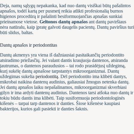
Deja, namų sąlygų nepakanka, kad nuo dantų visiškai būtų pašalintos
apnašos, todėl kartą per pusmetį reikia atlikti profesionalią burnos
higienos procedūrą ir pašalinti besiformuojančias apnašas sunkiai
prieinamose vietose.
Geltonos dantų apnašos
ant dantų paviršiaus
nėra natūralu, kaip įpratę galvoti daugelis pacientų. Dantų paviršius turi
būti slidus, baltas.
Dantų apnašos ir periodontitas
Dantų akmenys yra viena iš dažniausiai pasitaikančių periodontito
atsiradimo priežasčių. Jei valant dantis kraujuoja dantenos, atsiranda
jautrumas, o dantenos paraudusios – tai rodo prasidėjusį uždegimą,
kurį sukėlę dantų apnašose tarpstantys mikroorganizmai. Dantų
uždegimas sukelia
periodontitą
. Dėl periodontito ima klibėti dantys,
mikrobai naikina dantenų audinius, galiausiai žmogus netenka dantų.
Jei dantų apnašos laiku nepašalinamos, mikroorganizmai skverbiasi
gilyn ir ima ardyti dantenų audinius. Dantenos tarsi atšoka nuo dantų ir
tokiu būdu dantis ima klibėti. Taip susiformuoja periodontologinės
kišenės – tarpai tarp dantenos ir danties. Šiose kišenėse kaupiasi
bakterijos, kurios gali pasiekti ir danties šaknis.