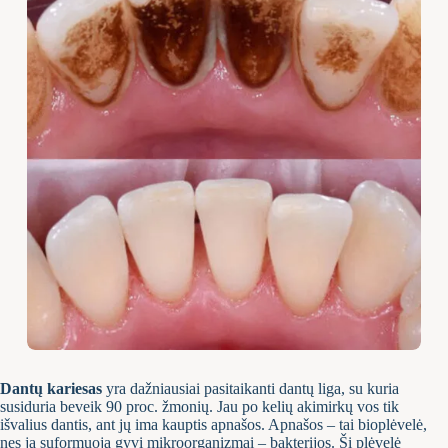
Dantų kariesas
yra dažniausiai pasitaikanti dantų liga, su kuria
susiduria beveik 90 proc. žmonių. Jau po kelių akimirkų vos tik
išvalius dantis, ant jų ima kauptis apnašos. Apnašos – tai bioplėvelė,
nes ją suformuoja gyvi mikroorganizmai – bakterijos. Ši plėvelė