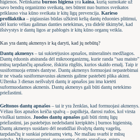
higienos. Netinkama
burnos higiena
yra
kaina
, kurią sumokate už
savo bendrą organizmo sveikatą, nes būtent nuo burnos sveikatos
priklauso visa kūno sveikata ir kitų ligų prevencija.
Karieso
profilaktika
– pigiausias būdas užkirsti kelią dantų ėduonies plitimui,
dėl kurio vėliau galimas danties netekimas, yra didelė tikimybė, kad
išsivystys ir dantų ligos ar pablogės ir kitų kūno organų veikla.
Kas yra dantų akmenys ir ką daryti, kad jų nebūtų?
Dantų akmenys
– tai sukietėjusios apnašos, mineralinės medžiagos.
Dantų ėduonis atsiranda dėl mikroorganizmų, kurie randa “sau maisto”
mūsų tarpdančių apnašose, išskiria rūgštis, kurios skaldo emalį. Taip ir
susiformuoja ertmės dantyse. Dantų akmenys formuojasi nepastebimai
ir ne visada susiformavusius akmenis galime pastebėti plika akimi.
Užtenka 3 dienas neišvalyti dantų ir apnašos jau ima kietėti
suformuodamos akmenis. Dantų akmenys gali būti dantų netekimo
priežastimi.
Geltonos dantų apnašos
– tai ir yra ženklas, kad formuojasi akmenys.
Vėliau šios apnašos keičia spalvą – papilkėja, darosi rudos, kol virsta
visiškai tamsios.
Juodos dantų apnašos
gali būti rimtų ligų
priežastimi, jas pastebėjus nedelsdami kreipkitės į burnos higienistą.
Dantų akmenys susidaro dėl neatidžiai išvalytų dantų vagelių,
tarpdančių ir sunkiai prieinamų vietų. Ne mažiau svarbi ir mūsų
mityba. Mikroorganizmai, gyvenantys dantų apnašose, minta