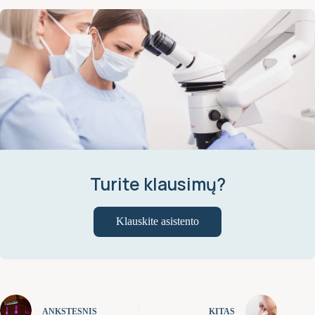
Turite klausimų?
Klauskite asistento
ANKSTESNIS
KITAS