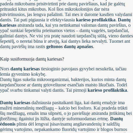
padeda mikrobams prisitvirtinti prie dantų paviršiaus, kad jie galėtų
pritraukti kitus mikrobus. Kol šios mikrokolonijos dar nėra
įsitvirtinusios, jas lengva pašalinti. Tai mes ir darome kasdien valydami
dantis. Tai pati pigiausia ir efektyviausia
karieso profilaktika
.
Dantų
kariesas
atsiranda tada, kai yra netinkamai valomas dantų paviršius, o
ypač sunkiai šepetėliu prieinamos vietos – dantų vagelės, tarpdančiai,
galiniai dantys. Ne visi yra pratę naudoti tarpdančių siūlą, vieno danties
šepetėlį, o neretai būna ir atvejų, kai dantys lieka nevalyti. Tuomet ant
dantų paviršių ima rastis
geltonos dantų apnašos
.
Kaip susiformuoja dantų kariesas?
Nors
dantų kariesas
tiesioginio pavojaus gyvybei nesukelia, tačiau
lemia gyvenimo kokybę.
Dantų ligas sukelia mikroorganizmai, bakterijos, kurios minta dantų
tarpdančiuose ar dantų grioveliuose esančiais maisto likučiais. Todėl
ypač svarbu tinkamai valyti dantis. Tai pirmoji
karieso profilaktika
.
Dantų kariesas
dažniausia pasitaikanti liga, kai dantų emalyje ima
mažėti mineralinių medžiagų – kalcio bei fosforo. Kai pradeda trūkti
šių medžiagų, emalis ima silpnėti, o jo paviršiuje atsiranda įtrūkimų bei
įbrėžimų; ilgainiui jis lūžta, dantyje suformuodamas ertmę.
Dantų
ėduonis
plinta dėl lengvai įsisavinamų angliavandenių ir saldžių
gėrimų vartojimo, nepakankamo fluoridų vartojimo ir blogos burnos