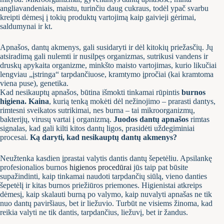
angliavandeniais, maistu, turinčiu daug cukraus, todėl ypač svarbu
kreipti dėmesį į tokių produktų vartojimą kaip gaivieji gėrimai,
saldumynai ir kt.
Apnašos, dantų akmenys, gali susidaryti ir dėl kitokių priežasčių. Jų
atsiradimą gali nulemti ir nusilpęs organizmas, sutrikusi vandens ir
druskų apykaita organizme, minkšto maisto vartojimas, kurio likučiai
lengviau „įstringa“ tarpdančiuose, kramtymo įpročiai (kai kramtoma
viena puse), genetika.
Kad nesikauptų apnašos, būtina išmokti tinkamai rūpintis
burnos
higiena. Kaina
, kurią tenką mokėti dėl nežinojimo – prarasti dantys,
rimtesni sveikatos sutrikimai, nes burna – tai mikroorganizmų,
bakterijų, virusų vartai į organizmą.
Juodos dantų apnašos
rimtas
signalas, kad gali kilti kitos dantų ligos, prasidėti uždegiminiai
procesai.
Ką daryti, kad nesikauptų dantų akmenys?
Neužtenka kasdien įprastai valytis dantis dantų šepetėliu. Apsilankę
profesionalios burnos
higienos procedūrai
jūs taip pat būsite
supažindinti, kaip tinkamai naudoti tarpdančių siūlą, vieno danties
šepetėlį ir kitas burnos priežiūros priemones. Higienistai atkreips
dėmesį, kaip skalauti burną po valymo, kaip nuvalyti apnašas ne tik
nuo dantų paviršiaus, bet ir liežuvio. Turbūt ne visiems žinoma, kad
reikia valyti ne tik dantis, tarpdančius, liežuvį, bet ir žandus.