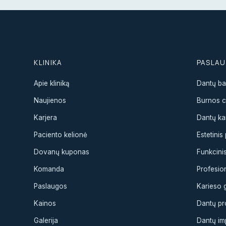
KLINIKA
PASLA
Apie kliniką
Dantų ba
Naujienos
Burnos ch
Karjera
Dantų ka
Paciento kelionė
Estetini
Dovanų kuponas
Funkcini
Komanda
Profesion
Paslaugos
Karieso
Kainos
Dantų pr
Galerija
Dantų im