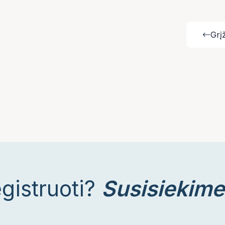
Grįž
egistruoti?
Susisiekime