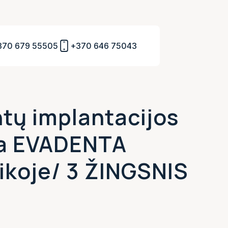
370 679 55505
+370 646 75043
tų implantacijos
a EVADENTA
nikoje/ 3 ŽINGSNIS