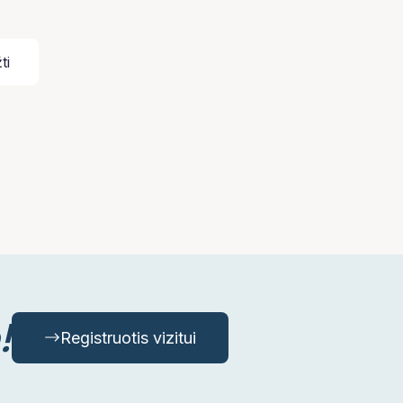
ti
!
Registruotis vizitui