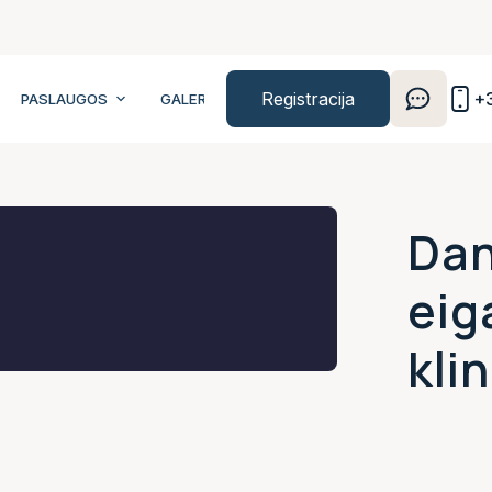
Registracija
+
PASLAUGOS
GALERIJA
KAINOS
KONTAKTAI
Dan
eig
kli