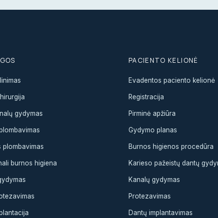
UGOS
PACIENTO KELIONĖ
linimas
Evadentos paciento kelionė
irurgija
Registracija
nalų gydymas
Pirminė apžiūra
s plombavimas
Gydymo planas
s plombavimas
Burnos higienos procedūra
ali burnos higiena
Karieso pažeistų dantų gyd
 gydymas
Kanalų gydymas
otezavimas
Protezavimas
plantacija
Dantų implantavimas