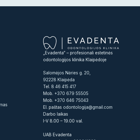
„Evadenta“ – profesionali estetinės
odontologijos klinika Klaipėdoje
Salomėjos Nėries g. 20,
92228 Klaipėda
Tel.
8 46 415 417
Mob.
+370 679 55505
Mob.
+370 646 75043
ymas
El. paštas
odontologija@gmail.com
Darbo laikas
I-V 8.00 – 19.00 val.
UAB Evadenta