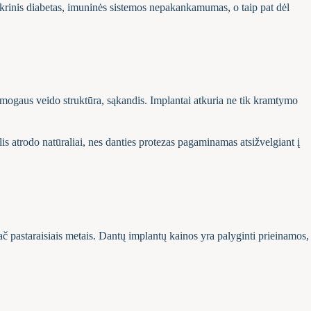
 cukrinis diabetas, imuninės sistemos nepakankamumas, o taip pat dėl
 žmogaus veido struktūra, sąkandis. Implantai atkuria ne tik kramtymo
lis atrodo natūraliai, nes danties protezas pagaminamas atsižvelgiant į
 pastaraisiais metais. Dantų implantų kainos yra palyginti prieinamos,