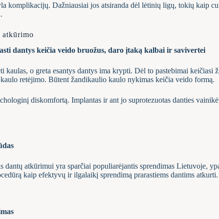
yla komplikacijų. Dažniausiai jos atsiranda dėl lėtinių ligų, tokių kaip
.
s atkūrimo
ti dantys keičia veido bruožus, daro įtaką kalbai ir savivertei
ti kaulas, o greta esantys dantys ima krypti. Dėl to pastebimai keičiasi
uo kaulo retėjimo. Būtent žandikaulio kaulo nykimas keičia veido formą.
ichologinį diskomfortą. Implantas ir ant jo suprotezuotas danties vainikė
ūdas
ntų atkūrimui yra sparčiai populiarėjantis sprendimas Lietuvoje, ypač
edūrą kaip efektyvų ir ilgalaikį sprendimą prarastiems dantims atkurti.
imas