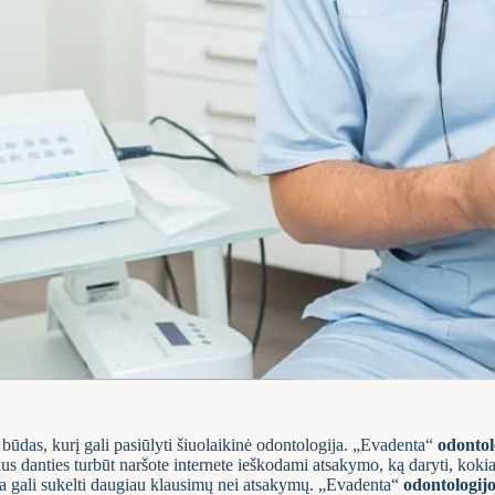
 būdas, kurį gali pasiūlyti šiuolaikinė odontologija. „Evadenta“
odontol
kus danties turbūt naršote internete ieškodami atsakymo, ką daryti, koki
ija gali sukelti daugiau klausimų nei atsakymų. „Evadenta“
odontologijo