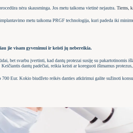
procedūra nėra skausminga. Jos metu taikoma vietinė nejautra.
Tiems, k
implantavimo metu taikoma PRGF technologija, kuri padeda iki minimu
au jie visam gyvenimui ir keisti jų nebereikia.
dai, bet svarbu įvertinti, kad dantų protezai susiję su pakartotinomis iš
i. Keičiantis dantų padėčiai, reikia keisti ar koreguoti išimamus protezus, 
700 Eur. Kokio biudžeto reikės danties atkūrimui galite sužinoti konsult