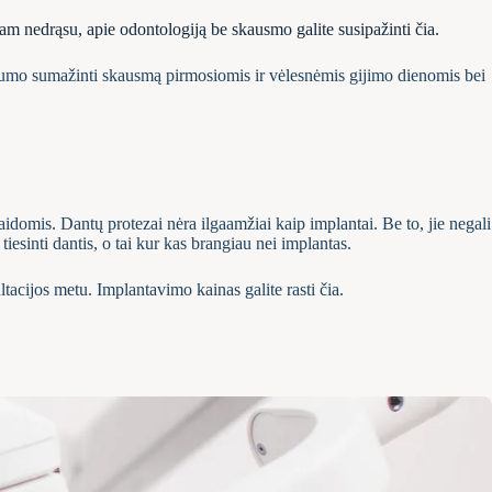
am nedrąsu, apie odontologiją be skausmo galite susipažinti čia.
mo sumažinti skausmą pirmosiomis ir vėlesnėmis gijimo dienomis bei
laidomis. Dantų protezai nėra ilgaamžiai kaip implantai. Be to, jie negali
tiesinti dantis, o tai kur kas brangiau nei implantas.
acijos metu. Implantavimo kainas galite rasti čia.