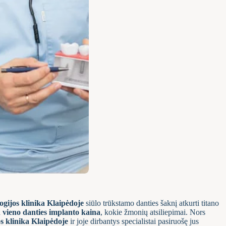
ogijos klinika Klaipėdoje
siūlo trūkstamo danties šaknį atkurti titano
a
vieno danties implanto kaina
, kokie žmonių atsiliepimai. Nors
s klinika Klaipėdoje
ir joje dirbantys specialistai pasiruošę jus