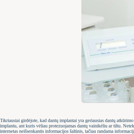
Tikriausiai girdėjote, kad dantų implantai yra geriausias dantų atkūrimo
implantu, ant kuris vėliau protezuojamas dantų vainikėliu ar tiltu. Nete
internetas neišsenkantis informacijos šaltinis, tačiau randama informac