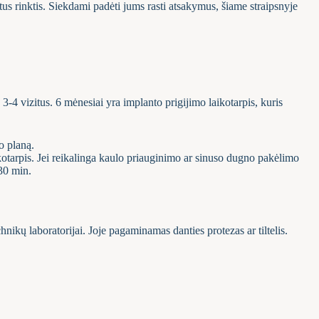
us rinktis. Siekdami padėti jums rasti atsakymus, šiame straipsnyje
k 3-4 vizitus. 6 mėnesiai yra implanto prigijimo laikotarpis, kuris
o planą.
ikotarpis. Jei reikalinga kaulo priauginimo ar sinuso dugno pakėlimo
 30 min.
ikų laboratorijai. Joje pagaminamas danties protezas ar tiltelis.