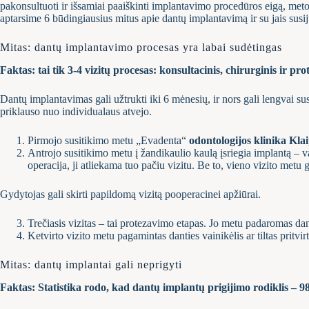
pakonsultuoti ir išsamiai paaiškinti implantavimo procedūros eigą, meto
aptarsime 6 būdingiausius mitus apie dantų implantavimą ir su jais susij
Mitas: dantų implantavimo procesas yra labai sudėtingas
Faktas: tai tik 3-4 vizitų procesas: konsultacinis, chirurginis ir pr
Dantų implantavimas gali užtrukti iki 6 mėnesių, ir nors gali lengvai susi
priklauso nuo individualaus atvejo.
Pirmojo susitikimo metu „Evadenta“
odontologijos klinika Kla
Antrojo susitikimo metu į žandikaulio kaulą įsriegia implantą – v
operacija, ji atliekama tuo pačiu vizitu. Be to, vieno vizito metu
Gydytojas gali skirti papildomą vizitą pooperacinei apžiūrai.
Trečiasis vizitas – tai protezavimo etapas. Jo metu padaromas dan
Ketvirto vizito metu pagamintas danties vainikėlis ar tiltas pritvi
Mitas: dantų implantai gali neprigyti
Faktas: Statistika rodo, kad dantų implantų prigijimo rodiklis – 9