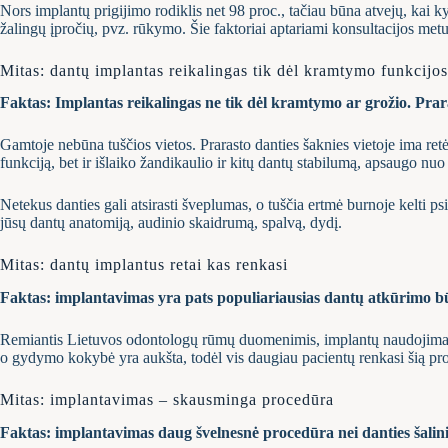
Nors implantų prigijimo rodiklis net 98 proc., tačiau būna atvejų, kai k
žalingų įpročių, pvz. rūkymo. Šie faktoriai aptariami konsultacijos metu
Mitas: dantų implantas reikalingas tik dėl kramtymo funkcijo
Faktas: Implantas reikalingas ne tik dėl kramtymo ar grožio. Praras
Gamtoje nebūna tuščios vietos. Prarasto danties šaknies vietoje ima retė
funkciją, bet ir išlaiko žandikaulio ir kitų dantų stabilumą, apsaugo n
Netekus danties gali atsirasti šveplumas, o tuščia ertmė burnoje kelti ps
jūsų dantų anatomiją, audinio skaidrumą, spalvą, dydį.
Mitas: dantų implantus retai kas renkasi
Faktas: implantavimas yra pats populiariausias dantų atkūrimo b
Remiantis Lietuvos odontologų rūmų duomenimis, implantų naudojimas da
o gydymo kokybė yra aukšta, todėl vis daugiau pacientų renkasi šią proc
Mitas: implantavimas – skausminga procedūra
Faktas: implantavimas daug švelnesnė procedūra nei danties šalin