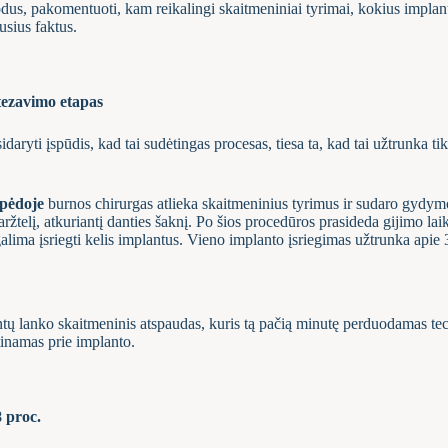
dus, pakomentuoti, kam reikalingi skaitmeniniai tyrimai, kokius implant
usius faktus.
otezavimo etapas
daryti įspūdis, kad tai sudėtingas procesas, tiesa ta, kad tai užtrunka ti
ipėdoje
burnos chirurgas atlieka skaitmeninius tyrimus ir sudaro gydym
aržtelį, atkuriantį danties šaknį. Po šios procedūros prasideda gijimo la
 galima įsriegti kelis implantus. Vieno implanto įsriegimas užtrunka apie
tų lanko skaitmeninis atspaudas, kuris tą pačią minutę perduodamas techn
rtinamas prie implanto.
8 proc.