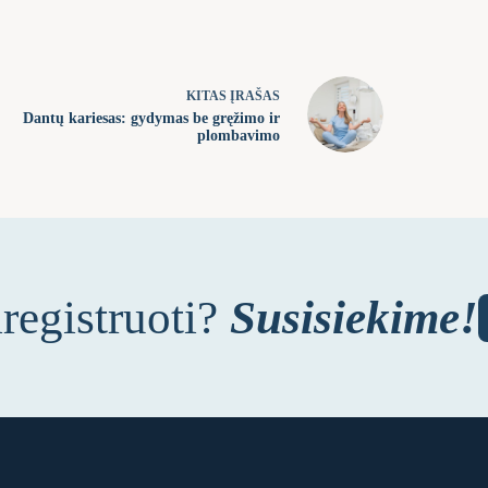
KITAS
ĮRAŠAS
Dantų kariesas: gydymas be gręžimo ir
plombavimo
iregistruoti?
Susisiekime!