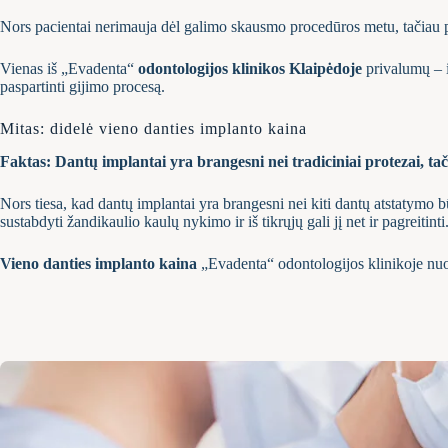
Nors pacientai nerimauja dėl galimo skausmo procedūros metu, tačiau 
Vienas iš „Evadenta“
odontologijos klinikos Klaipėdoje
privalumų – 
paspartinti gijimo procesą.
Mitas: didelė vieno danties implanto kaina
Faktas: Dantų implantai yra brangesni nei tradiciniai protezai, tači
Nors tiesa, kad dantų implantai yra brangesni nei kiti dantų atstatymo bū
sustabdyti žandikaulio kaulų nykimo ir iš tikrųjų gali jį net ir pagreitint
Vieno danties implanto kaina
„Evadenta“ odontologijos klinikoje nuo 