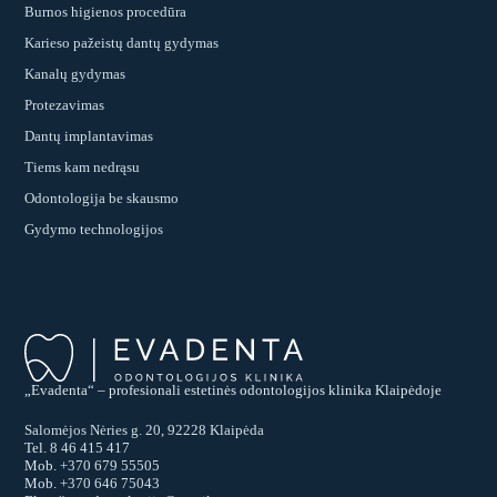
Burnos higienos procedūra
Karieso pažeistų dantų gydymas
Kanalų gydymas
Protezavimas
Dantų implantavimas
Tiems kam nedrąsu
Odontologija be skausmo
Gydymo technologijos
„Evadenta“ – profesionali estetinės odontologijos klinika Klaipėdoje
Salomėjos Nėries g. 20, 92228 Klaipėda
Tel.
8 46 415 417
Mob.
+370 679 55505
Mob.
+370 646 75043