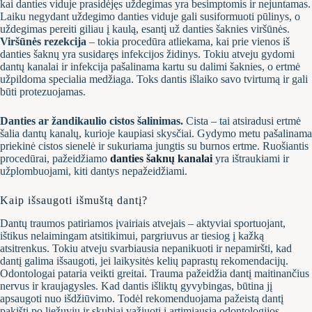
kai danties viduje prasidėjęs uždegimas yra besimptomis ir nejuntamas.
Laiku negydant uždegimo danties viduje gali susiformuoti pūlinys, o
uždegimas pereiti giliau į kaulą, esantį už danties šaknies viršūnės.
Viršūnės rezekcija
– tokia procedūra atliekama, kai prie vienos iš
danties šaknų yra susidaręs infekcijos židinys. Tokiu atveju gydomi
dantų kanalai ir infekcija pašalinama kartu su dalimi šaknies, o ertmė
užpildoma specialia medžiaga. Toks dantis išlaiko savo tvirtumą ir gali
būti protezuojamas.
Danties ar žandikaulio cistos šalinimas.
Cista – tai atsiradusi ertmė
šalia dantų kanalų, kurioje kaupiasi skysčiai. Gydymo metu pašalinama
priekinė cistos sienelė ir sukuriama jungtis su burnos ertme. Ruošiantis
procedūrai, pažeidžiamo
danties šaknų kanalai
yra ištraukiami ir
užplombuojami, kiti dantys nepažeidžiami.
Kaip išsaugoti išmuštą dantį?
Dantų traumos patiriamos įvairiais atvejais – aktyviai sportuojant,
ištikus nelaimingam atsitikimui, pargriuvus ar tiesiog į kažką
atsitrenkus. Tokiu atveju svarbiausia nepanikuoti ir nepamiršti, kad
dantį galima išsaugoti, jei laikysitės kelių paprastų rekomendacijų.
Odontologai pataria veikti greitai. Trauma pažeidžia dantį maitinančius
nervus ir kraujagysles. Kad dantis išliktų gyvybingas, būtina jį
apsaugoti nuo išdžiūvimo. Todėl rekomenduojama pažeistą dantį
pakišti po liežuviu ir skubiai važiuoti į artimiausią odontologijos