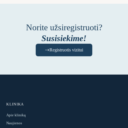
Norite užsiregistruoti?
Susisiekime!
Registruotis vizitui
KLINIKA
Apie kliniką
Naujienos