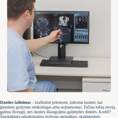
Danties šalinimas
– kraštutinė priemonė, taikoma tuomet, kai
įprastinis gydymas netikslingas arba neįmanomas. Tačiau tokių atvejų
galima išvengti, nes danties išsaugojimo galimybės didelės. Kodėl?
Šiuolaikinės odontologijos gydymo metodikos, skaitmeninės