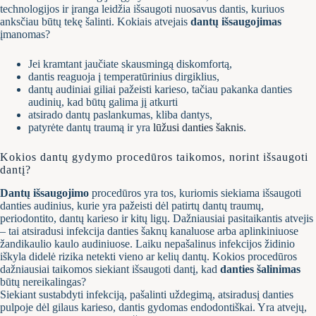
technologijos ir įranga leidžia išsaugoti nuosavus dantis, kuriuos
anksčiau būtų tekę šalinti. Kokiais atvejais
dantų išsaugojimas
įmanomas?
Jei kramtant jaučiate skausmingą diskomfortą,
dantis reaguoja į temperatūrinius dirgiklius,
dantų audiniai giliai pažeisti karieso, tačiau pakanka danties
audinių, kad būtų galima jį atkurti
atsirado dantų paslankumas, kliba dantys,
patyrėte dantų traumą ir yra
lūžusi danties šaknis
.
Kokios dantų gydymo procedūros taikomos, norint išsaugoti
dantį?
Dantų išsaugojimo
procedūros yra tos, kuriomis siekiama išsaugoti
danties audinius, kurie yra pažeisti dėl patirtų dantų traumų,
periodontito, dantų karieso ir kitų ligų. Dažniausiai pasitaikantis atvejis
– tai atsiradusi infekcija danties šaknų kanaluose arba aplinkiniuose
žandikaulio kaulo audiniuose. Laiku nepašalinus infekcijos židinio
iškyla didelė rizika netekti vieno ar kelių dantų. Kokios procedūros
dažniausiai taikomos siekiant išsaugoti dantį, kad
danties šalinimas
būtų nereikalingas?
Siekiant sustabdyti infekciją, pašalinti uždegimą, atsiradusį danties
pulpoje dėl gilaus karieso, dantis gydomas endodontiškai. Yra atvejų,