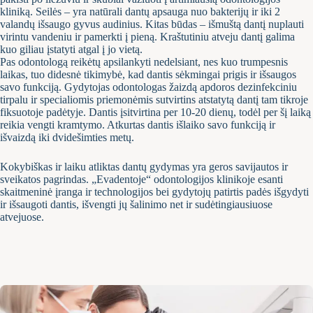
kliniką. Seilės – yra natūrali dantų apsauga nuo bakterijų ir iki 2
valandų išsaugo gyvus audinius. Kitas būdas – išmuštą dantį nuplauti
virintu vandeniu ir pamerkti į pieną. Kraštutiniu atveju dantį galima
kuo giliau įstatyti atgal į jo vietą.
Pas odontologą reikėtų apsilankyti nedelsiant, nes kuo trumpesnis
laikas, tuo didesnė tikimybė, kad dantis sėkmingai prigis ir išsaugos
savo funkciją. Gydytojas odontologas žaizdą apdoros dezinfekciniu
tirpalu ir specialiomis priemonėmis sutvirtins atstatytą dantį tam tikroje
fiksuotoje padėtyje. Dantis įsitvirtina per 10-20 dienų, todėl per šį laiką
reikia vengti kramtymo. Atkurtas dantis išlaiko savo funkciją ir
išvaizdą iki dvidešimties metų.
Kokybiškas ir laiku atliktas dantų gydymas yra geros savijautos ir
sveikatos pagrindas. „Evadentoje“ odontologijos klinikoje esanti
skaitmeninė įranga ir technologijos bei gydytojų patirtis padės išgydyti
ir išsaugoti dantis, išvengti jų šalinimo net ir sudėtingiausiuose
atvejuose.