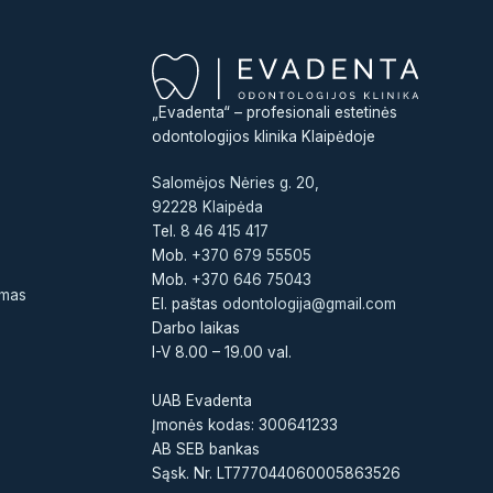
„Evadenta“ – profesionali estetinės
odontologijos klinika Klaipėdoje
Salomėjos Nėries g. 20,
92228 Klaipėda
Tel.
8 46 415 417
Mob.
+370 679 55505
Mob.
+370 646 75043
ymas
El. paštas
odontologija@gmail.com
Darbo laikas
I-V 8.00 – 19.00 val.
UAB Evadenta
Įmonės kodas: 300641233
AB SEB bankas
Sąsk. Nr. LT777044060005863526