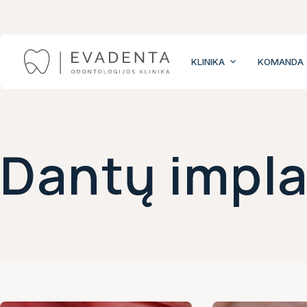
Skip
to
content
KLINIKA
KOMANDA
Dantų impla