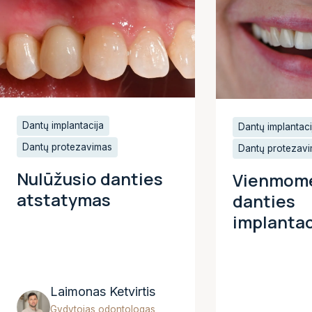
Dantų implantacija
Dantų implantaci
Dantų protezavimas
Dantų protezav
Nulūžusio danties
Vienmom
atstatymas
danties
implantac
Laimonas Ketvirtis
Gydytojas odontologas,