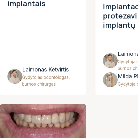
implantais
Implantaci
protezav
implantų
Laimona
Gydytojas
burnos ch
Laimonas Ketvirtis
Milda P
Gydytojas odontologas,
burnos chirurgas
Gydytoja 