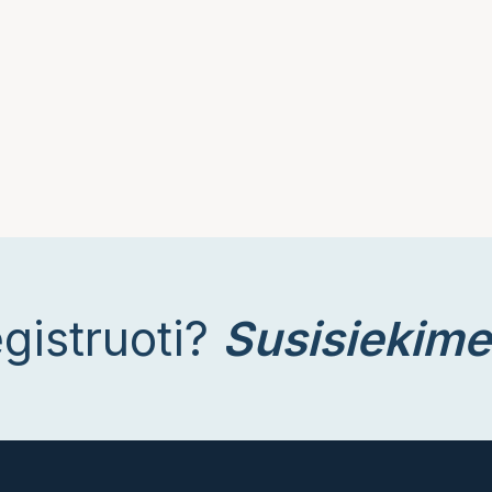
egistruoti?
Susisiekime