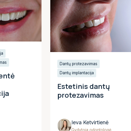
ja
imas
Dantų protezavimas
Dantų implantacija
entė
Estetinis dantų
ija
protezavimas
Ieva Ketvirtienė
Gydytoja odontologė