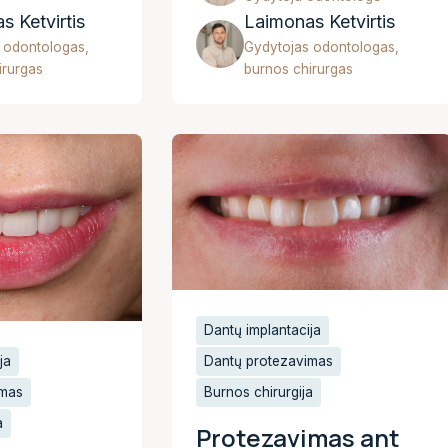
s Ketvirtis
Laimonas Ketvirtis
 odontologas,
Gydytojas odontologas,
irurgas
burnos chirurgas
Dantų implantacija
Dantų protezavimas
ja
Burnos chirurgija
imas
a
Protezavimas ant