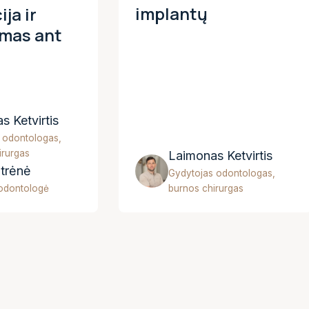
implantų
ja ir
imas ant
s Ketvirtis
 odontologas,
irurgas
Laimonas Ketvirtis
itrėnė
Gydytojas odontologas,
odontologė
burnos chirurgas