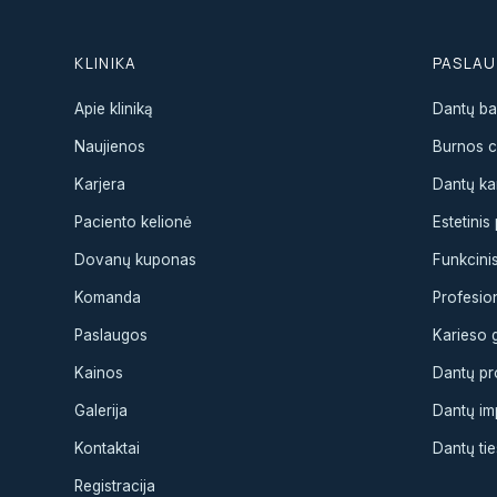
KLINIKA
PASLA
Apie kliniką
Dantų ba
Naujienos
Burnos ch
Karjera
Dantų ka
Paciento kelionė
Estetini
Dovanų kuponas
Funkcini
Komanda
Profesion
Paslaugos
Karieso
Kainos
Dantų pr
Galerija
Dantų im
Kontaktai
Dantų ti
Registracija