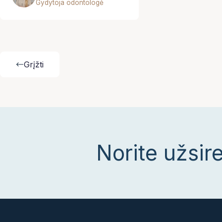
Gydytoja odontologė
Grįžti
Norite užsir