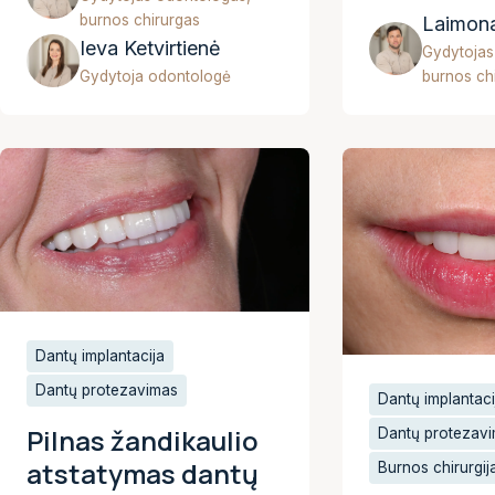
burnos chirurgas
Laimona
Ieva Ketvirtienė
Gydytojas
Gydytoja odontologė
burnos ch
Dantų implantacija
Dantų protezavimas
Dantų implantaci
Pilnas žandikaulio
Dantų protezav
atstatymas dantų
Burnos chirurgij