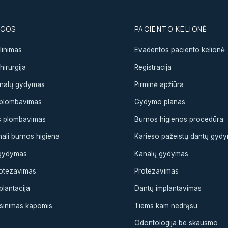
UGOS
PACIENTO KELIONĖ
linimas
Evadentos paciento kelionė
irurgija
Registracija
nalų gydymas
Pirminė apžiūra
s plombavimas
Gydymo planas
s plombavimas
Burnos higienos procedūra
ali burnos higiena
Karieso pažeistų dantų gyd
 gydymas
Kanalų gydymas
otezavimas
Protezavimas
plantacija
Dantų implantavimas
esinimas kapomis
Tiems kam nedrąsu
Odontologija be skausmo